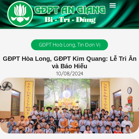
Thông Báo
Chánh Kiến
Tin Tức
Tin Đơn Vị
Phật Pháp
Chuyên Môn
Huấn Luyện
Thư Viện
Diễn Đàn
Kiến Hòa
GĐPT Hoà Long
,
Tin Đơn Vị
GĐPT Hòa Long, GĐPT Kim Quang: Lễ Tri Ân
và Báo Hiếu
10/08/2024