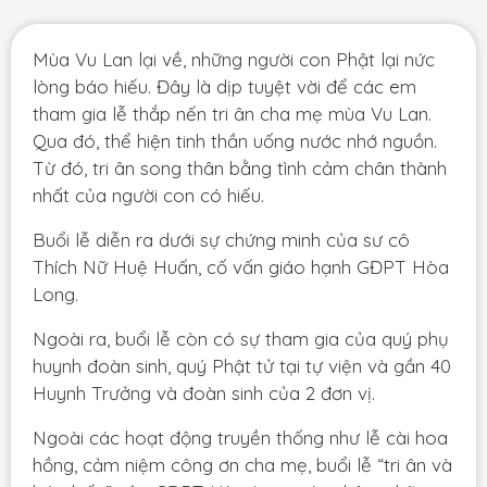
Mùa Vu Lan lại về, những người con Phật lại nức
lòng báo hiếu. Đây là dịp tuyệt vời để các em
tham gia lễ thắp nến tri ân cha mẹ mùa Vu Lan.
Qua đó, thể hiện tinh thần uống nước nhớ nguồn.
Từ đó, tri ân song thân bằng tình cảm chân thành
nhất của người con có hiếu.
Buổi lễ diễn ra dưới sự chứng minh của sư cô
Thích Nữ Huệ Huấn, cố vấn giáo hạnh GĐPT Hòa
Long.
Ngoài ra, buổi lễ còn có sự tham gia của quý phụ
huynh đoàn sinh, quý Phật tử tại tự viện và gần 40
Huynh Trưởng và đoàn sinh của 2 đơn vị.
Ngoài các hoạt động truyền thống như lễ cài hoa
hồng, cảm niệm công ơn cha mẹ, buổi lễ “tri ân và