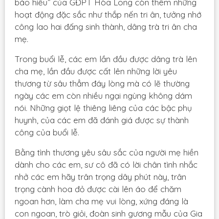
báo hiếu” của GĐPT Hòa Long còn thêm những
hoạt động đặc sắc như thắp nến tri ân, tưởng nhớ
công lao hai đấng sinh thành, dâng trà tri ân cha
mẹ.
Trong buổi lễ, các em lần đầu được dâng trà lên
cha mẹ, lần đầu được cất lên những lời yêu
thương từ sâu thẳm đáy lòng mà có lẽ thường
ngày các em còn nhiều ngại ngùng không dám
nói. Những giọt lệ thiêng liêng của các bậc phụ
huynh, của các em đã đánh giá được sự thành
công của buổi lễ.
Bằng tình thương yêu sâu sắc của người mẹ hiền
dành cho các em, sư cô đã có lời chân tình nhắc
nhở các em hãy trân trọng dây phút này, trân
trọng cành hoa đỏ được cài lên áo để chăm
ngoan hơn, làm cha mẹ vui lòng, xứng đáng là
con ngoan, trò giỏi, đoàn sinh gương mẫu của Gia