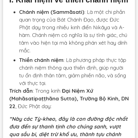
Chánh niệm (Sammāsati)
: Là một chi phần
quan trọng của Bát Chánh Đạo, được Đức
Phật dạy trong nhiều kinh điển Nikāya và A-
hàm. Chánh niệm có nghĩa là sự tỉnh giác, chú
tâm vào hiện tại mà không phán xét hay dính
mắc.
Thiền chánh niệm
: Là phương pháp thực tập
chánh niệm thông qua thiền định, giúp người
tu ổn định thân tâm, giảm phiền não, và sống
với thực tại.
Trích dẫn
: Trong kinh
Đại Niệm Xứ
(Mahāsatipaṭṭhāna Sutta), Trường Bộ Kinh, DN
22
, Đức Phật dạy:
“Này các Tỳ-kheo, đây là con đường độc nhất
đưa đến sự thanh tịnh cho chúng sanh, vượt
qua sầu bi, diệt trừ khổ ưu, thành tựu chánh