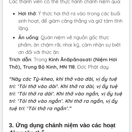
Các thành viên có thể thực hành chánh niệm qua:
Hơi thở
: Ý thức hơi thở ra vào trong các buổi
sinh hoạt, để giảm căng thẳng và giữ tâm tĩnh
lặng.
Ăn uống
: Quán niệm về nguồn gốc thực
phẩm, ăn chậm rãi, nhai kỹ, cảm nhận sự biết
ơn đối với thức ăn.
Trích dẫn
: Trong
Kinh Ānāpānasati (Niệm Hơi
Thở), Trung Bộ Kinh, MN 118
, Đức Phật dạy:
“Này các Tỳ-kheo, khi thở vào dài, vị ấy tuệ
tri: ‘Tôi thở vào dài’. Khi thở ra dài, vị ấy tuệ
tri: ‘Tôi thở ra dài’. Khi thở vào ngắn, vị ấy tuệ
tri: ‘Tôi thở vào ngắn’. Khi thở ra ngắn, vị ấy
tuệ tri: ‘Tôi thở ra ngắn’.”
3. Ứng dụng chánh niệm vào các hoạt