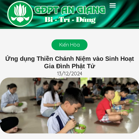
Thông Báo
Chánh Kiến
Tin Tức
Tin Đơn Vị
Phật Pháp
Chuyên Môn
Huấn Luyện
Thư Viện
Diễn Đàn
Kiến Hòa
Kiến Hòa
Ứng dụng Thiền Chánh Niệm vào Sinh Hoạt
Gia Đình Phật Tử
13/12/2024