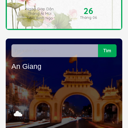
26
Ngày Giáp Dần
Tháng Ất Mùi
Tháng 06
Năm Bính Ngọ
Tìm
An Giang