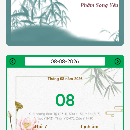
Phẩm Song Yếu
Tháng 08 năm 2026
08
Giờ hoàng đạo: Tý (23-1), Sửu (1-3), Mão (5-7),
Ngọ (11-13), Thân (15-17), Dậu (17-19)
Thứ 7
Lịch âm