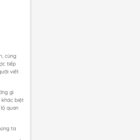
m, cùng
ợc tiếp
ười viết
ững gì
 khác biệt
 lộ quan
húng ta