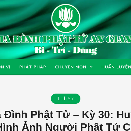
N VỊ
PHẬT PHÁP
CHUYÊN MÔN
HUẤN LUYỆ
Lịch Sử
a Đình Phật Tử – Kỳ 30: H
 Hình Ảnh Người Phật Tử 