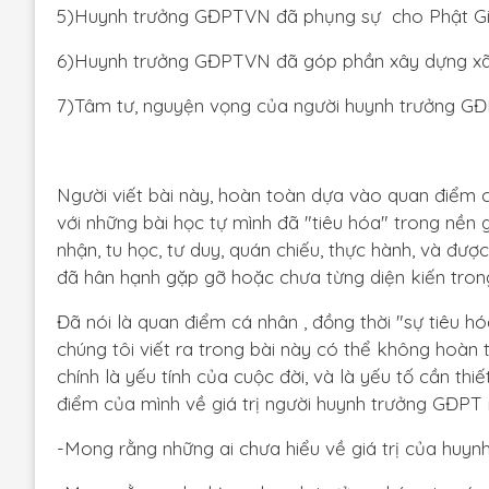
5)Huynh trưởng GĐPTVN đã phụng sự cho Phật Gi
6)Huynh trưởng GĐPTVN đã góp phần xây dựng xã 
7)Tâm tư, nguyện vọng của người huynh trưởng 
Người viết bài này, hoàn toàn dựa vào quan điểm 
với những bài học tự mình đã "tiêu hóa" trong nền
nhận, tu học, tư duy, quán chiếu, thực hành, và đượ
đã hân hạnh gặp gỡ hoặc chưa từng diện kiến tron
Đã nói là quan điểm cá nhân , đồng thời "sự tiêu h
chúng tôi viết ra trong bài này có thể không hoàn 
chính là yếu tính của cuộc đời, và là yếu tố cần th
điểm của mình về giá trị người huynh trưởng GĐPT m
-Mong rằng những ai chưa hiểu về giá trị của huyn