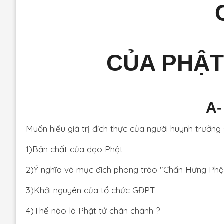
CỦA PHẬT
A
Muốn hiểu giá trị đích thực của người huynh trưởn
1)Bản chất của đạo Phật
2)Ý nghĩa và mục đích phong trào "Chấn Hưng Phậ
3)Khởi nguyên của tổ chức GĐPT
4)Thế nào là Phật tử chân chánh ?