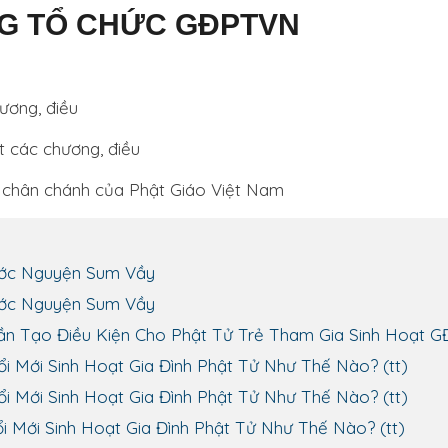
G TỔ CHỨC GĐPTVN
ương, điều
t các chương, điều
ử chân chánh của Phật Giáo Việt Nam
 Ước Nguyện Sum Vầy
 Ước Nguyện Sum Vầy
 Cần Tạo Điều Kiện Cho Phật Tử Trẻ Tham Gia Sinh Hoạt 
ổi Mới Sinh Hoạt Gia Đình Phật Tử Như Thế Nào? (tt)
ổi Mới Sinh Hoạt Gia Đình Phật Tử Như Thế Nào? (tt)
ổi Mới Sinh Hoạt Gia Đình Phật Tử Như Thế Nào? (tt)