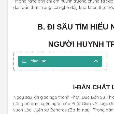
-Mong rằng anh chị em huynh trưởng chúng ta xác địn
dạn dấn thân trong cái nghề đầy khó khăn thử thá
B. ĐI SÂU TÌM HIỂU
NGƯỜI HUYNH TR
Mục Lục
I-BẢN CHẤT 
Ngay sau khi giác ngộ thành Phật, Đức Bổn Sư Thíc
công bố bản tuyên ngôn của Phật Giáo về cuộc đời
vườn Lộc Uyển xứ Benares (Ba-la-nại) . Trong bả