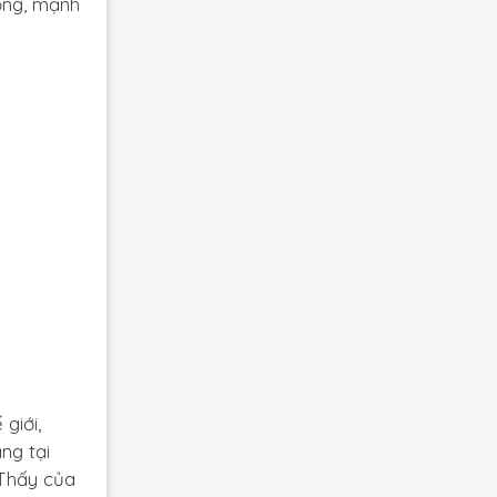
rọng, mạnh
giới,
ng tại
 Thấy của