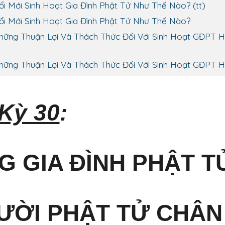
ổi Mới Sinh Hoạt Gia Đình Phật Tử Như Thế Nào? (tt)
Đổi Mới Sinh Hoạt Gia Đình Phật Tử Như Thế Nào?
 Những Thuận Lợi Và Thách Thức Đối Với Sinh Hoạt GĐPT 
 Những Thuận Lợi Và Thách Thức Đối Với Sinh Hoạt GĐPT 
Kỳ 30
:
 GIA ĐÌNH PHẬT T
ƯỜI PHẬT TỬ CHÂN