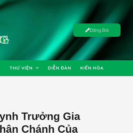
Đăng Bài
N
THƯ VIỆN
DIỄN ĐÀN
KIẾN HÒA
uynh Trưởng Gia
Chân Chánh Của