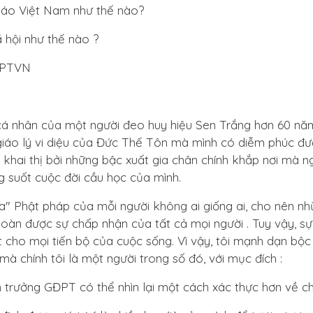
áo Việt Nam như thế nào?
hội như thế nào ?
GĐPTVN
cá nhân của một người đeo huy hiệu Sen Trắng hơn 60 nă
 giáo lý vi diệu của Đức Thế Tôn mà mình có diễm phúc đư
c khai thị bởi những bậc xuất gia chân chính khắp nơi mà ng
g suốt cuộc đời cầu học của mình.
óa" Phật pháp của mỗi người không ai giống ai, cho nên nh
toàn được sự chấp nhận của tất cả mọi người . Tuy vậy, sự
iết cho mọi tiến bộ của cuộc sống. Vì vậy, tôi mạnh dạn bộc
à chính tôi là một người trong số đó, với mục đích :
h trưởng GĐPT có thể nhìn lại một cách xác thực hơn về c