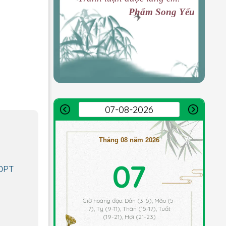
Phẩm Song Yếu
Tháng 08 năm 2026
07
GĐPT
Giờ hoàng đạo: Dần (3-5), Mão (5-
7), Tỵ (9-11), Thân (15-17), Tuất
(19-21), Hợi (21-23)