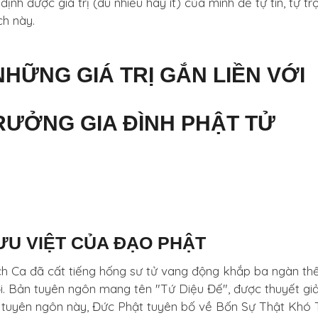
h được giá trị (dù nhiều hay ít) của mình để tự tin, tự t
ch này.
 NHỮNG GIÁ TRỊ GẮN LIỀN VỚI
ƯỞNG GIA ĐÌNH PHẬT TỬ
ƯU VIỆT CỦA ĐẠO PHẬT
h Ca đã cất tiếng hống sư tử vang động khắp ba ngàn thế 
. Bản tuyên ngôn mang tên "Tứ Diệu Đế", được thuyết giả
n tuyên ngôn này, Đức Phật tuyên bố về Bốn Sự Thật Khó