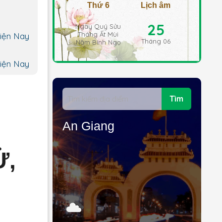
Thứ 6
Lịch âm
25
Ngày Quý Sửu
Tháng Ất Mùi
Hiện Nay
Tháng 06
Năm Bính Ngọ
Hiện Nay
Tìm
An Giang
Ử,