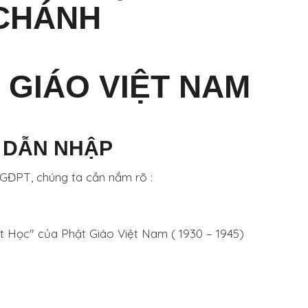
CHÁNH
 GIÁO VIỆT NAM
- DẪN NHẬP
g GĐPT, chúng ta cần nắm rõ :
t Học" của Phật Giáo Việt Nam ( 1930 – 1945)