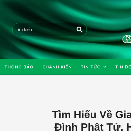
THÔNG BÁO
CHÁNH KIẾN
TIN TỨC
TIN ĐƠ
Tìm Hiểu Về Gi
Đình Phật Tử,