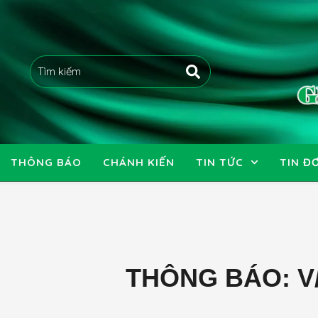
THÔNG BÁO
CHÁNH KIẾN
TIN TỨC
TIN ĐƠ
THÔNG BÁO: V/v