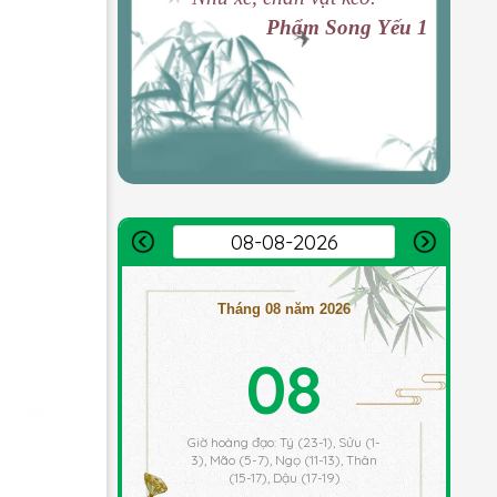
Phẩm Song Yếu 1
Tháng 08 năm 2026
08
Giờ hoàng đạo: Tý (23-1), Sửu (1-
3), Mão (5-7), Ngọ (11-13), Thân
(15-17), Dậu (17-19)