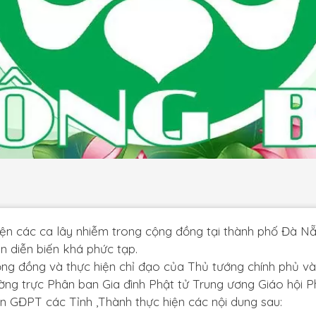
iện các ca lây nhiễm trong cộng đồng tại thành phố Đà Nẵ
 diễn biến khá phức tạp.
ộng đồng và thực hiện chỉ đạo của Thủ tướng chính phủ v
g trực Phân ban Gia đình Phật tử Trung ương Giáo hội P
 GĐPT các Tỉnh ,Thành thực hiện các nội dung sau: