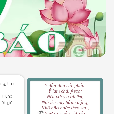
ng, tỉnh
Ý dẫn đầu các pháp,
Ý làm chủ, ý tạo;
à Trung
Nếu với ý ô nhiễm,
Nói lên hay hành động,
hật giáo
Khổ não bước theo sau,
Như xe, chân vật kéo.