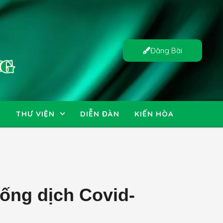
Đăng Bài
N
THƯ VIỆN
DIỄN ĐÀN
KIẾN HÒA
ống dịch Covid-