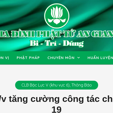
N VỊ
PHẬT PHÁP
CHUYÊN MÔN
HUẤN LUYỆ
CLB Bậc Lực V (khu vực 6)
,
Thông Báo
 tăng cường công tác ch
19