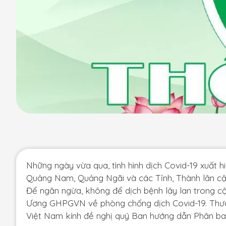
Những ngày vừa qua, tình hình dịch Covid-19 xuất h
Quảng Nam, Quảng Ngãi và các Tỉnh, Thành lân cận
Để ngăn ngừa, không để dịch bệnh lây lan trong c
Ương GHPGVN về phòng chống dịch Covid-19. Thườn
Việt Nam kính đề nghị quý Ban hướng dẫn Phân ban