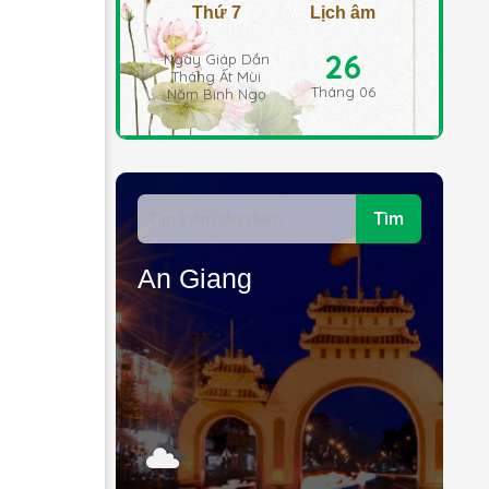
Thứ 7
Lịch âm
26
Ngày Giáp Dần
Tháng Ất Mùi
Tháng 06
Năm Bính Ngọ
Tìm
An Giang