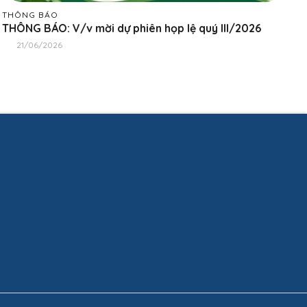
THÔNG BÁO
T
THÔNG BÁO: V/v mời dự phiên họp lệ quý III/2026
T
t
21/06/2026