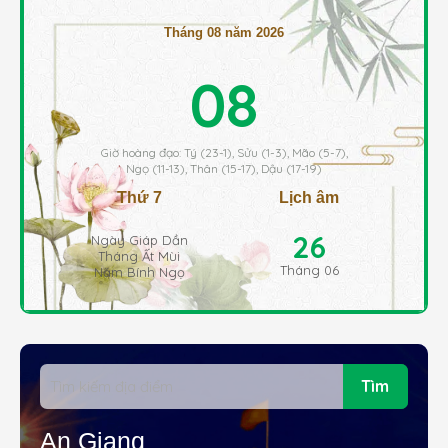
Tháng 08 năm 2026
08
Giờ hoàng đạo: Tý (23-1), Sửu (1-3), Mão (5-7),
Ngọ (11-13), Thân (15-17), Dậu (17-19)
Thứ 7
Lịch âm
26
Ngày Giáp Dần
Tháng Ất Mùi
Tháng 06
Năm Bính Ngọ
Tìm
An Giang