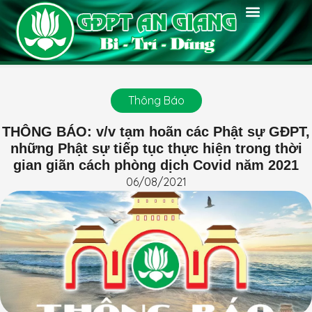
Thông Báo
Chánh Kiến
Tin Tức
Tin Đơn Vị
Phật Pháp
Chuyên Môn
Huấn Luyện
Thư Viện
Diễn Đàn
Kiến Hòa
Thông Báo
THÔNG BÁO: v/v tạm hoãn các Phật sự GĐPT,
những Phật sự tiếp tục thực hiện trong thời
gian giãn cách phòng dịch Covid năm 2021
06/08/2021