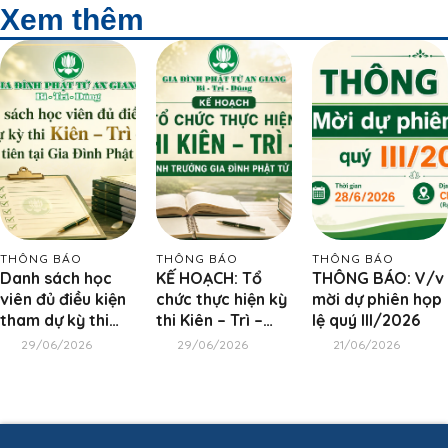
Xem thêm
THÔNG BÁO
THÔNG BÁO
THÔNG BÁO
Danh sách học
KẾ HOẠCH: Tổ
THÔNG BÁO: V/v
viên đủ điều kiện
chức thực hiện kỳ
mời dự phiên họp
tham dự kỳ thi
thi Kiên – Trì –
lệ quý III/2026
Kiên – Trì – Định
Định cho Huynh
29/06/2026
29/06/2026
21/06/2026
khóa đầu tiên tại
trưởng Gia Đình
Gia Đình Phật Tử
Phật Tử An Giang
An Giang