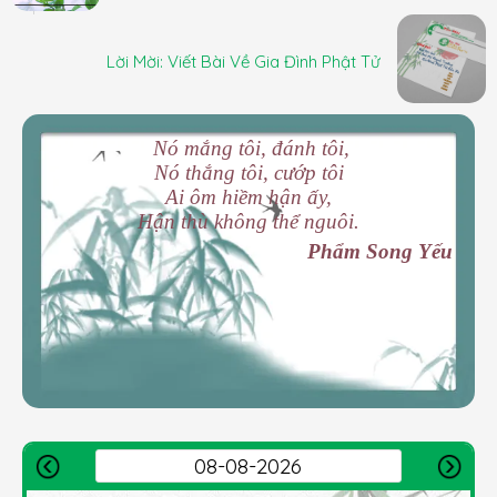
Lời Mời: Viết Bài Về Gia Đình Phật Tử
Nó mắng tôi, đánh tôi,
Nó thắng tôi, cướp tôi
Ai ôm hiềm hận ấy,
Hận thù không thể nguôi.
Phẩm Song Yếu