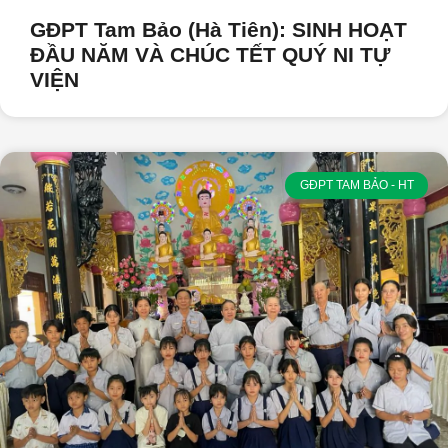
GĐPT Tam Bảo (Hà Tiên): SINH HOẠT
ĐẦU NĂM VÀ CHÚC TẾT QUÝ NI TỰ
VIỆN
GĐPT TAM BẢO - HT