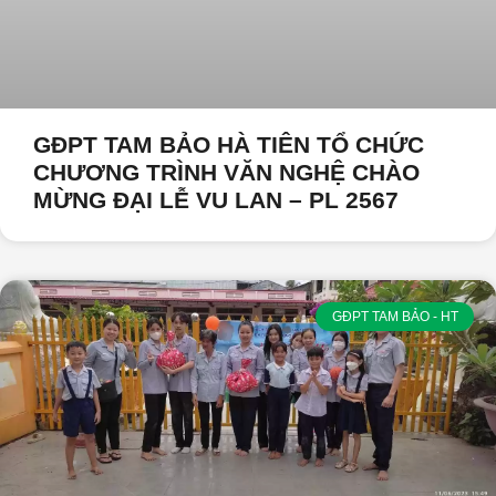
GĐPT TAM BẢO HÀ TIÊN TỔ CHỨC
CHƯƠNG TRÌNH VĂN NGHỆ CHÀO
MỪNG ĐẠI LỄ VU LAN – PL 2567
GĐPT TAM BẢO - HT