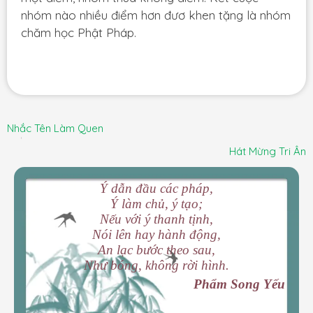
nhóm nào nhiều điểm hơn đươ khen tặng là nhóm
chăm học Phật Pháp.
Nhắc Tên Làm Quen
Hát Mừng Tri Ân
Ý dẫn đầu các pháp,
Ý làm chủ, ý tạo;
Nếu với ý thanh tịnh,
Nói lên hay hành động,
An lạc bước theo sau,
Như bóng, không rời hình.
Phẩm Song Yếu