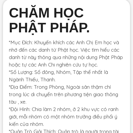
CHĂM HỌC
PHẬT PHÁP.
*Mục Đích: Khuyến khích các Anh Chị Em học và
nhớ đến các danh từ Phật học. Việc tìm hiểu các
danh từ này thông qua những nội dung Phật Pháp
hoặc tự các Anh Chi nghiên cứu tự học.
*Số Lượng: Số đông, Nhóm, Tập thể nhất là
Ngành Thiếu, Thanh.
*Địa Điểm: Trong Phòng, Ngoài sân thậm chí
trong lúc di chuyển trên phương tiện giao thông
tàu , xe.
*Đội Hình: Chia làm 2 nhóm, ở 2 khu vực có ranh
giới, mỗi nhóm có một nhóm trưởng điều phối ý
kiến của nhóm.
*Quản Trò Giải Thích: Quản trò là người trọng tài