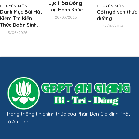
Lục Hòa Đông
CHUYÊN MÔN
CHUYÊN MÔN
Tây Hành Khúc
Danh Mục Bài Hát
Gỏi ngó sen thực
20/03/2025
Kiểm Tra Kiến
dưỡng
Thức Đoàn Sinh
12/07/2024
Trong Cuộc Thi
13/05/2026
“Đơn Vị Vững
Mạnh” Năm 2026
Trang thông tin chính thức của Phân Ban Gia đình Phật
tử An Giang