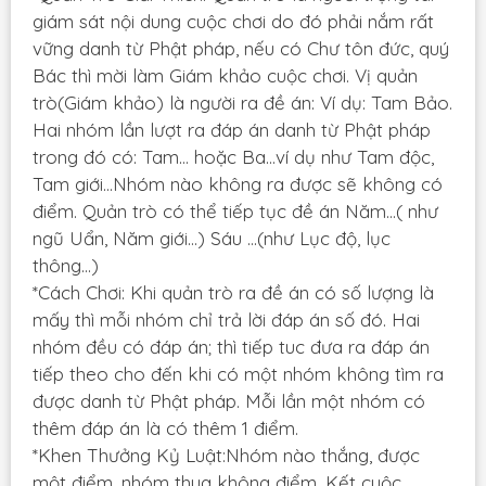
giám sát nội dung cuộc chơi do đó phải nắm rất
vững danh từ Phật pháp, nếu có Chư tôn đức, quý
Bác thì mời làm Giám khảo cuộc chơi. Vị quản
trò(Giám khảo) là người ra đề án: Ví dụ: Tam Bảo.
Hai nhóm lần lượt ra đáp án danh từ Phật pháp
trong đó có: Tam… hoặc Ba…ví dụ như Tam độc,
Tam giới…Nhóm nào không ra được sẽ không có
điểm. Quản trò có thể tiếp tục đề án Năm…( như
ngũ Uẩn, Năm giới…) Sáu …(như Lục độ, lục
thông…)
*Cách Chơi: Khi quản trò ra đề án có số lượng là
mấy thì mỗi nhóm chỉ trả lời đáp án số đó. Hai
nhóm đều có đáp án; thì tiếp tuc đưa ra đáp án
tiếp theo cho đến khi có một nhóm không tìm ra
được danh từ Phật pháp. Mỗi lần một nhóm có
thêm đáp án là có thêm 1 điểm.
*Khen Thưởng Kỷ Luật:Nhóm nào thắng, được
một điểm, nhóm thua không điểm. Kết cuộc