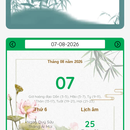
Tháng 08 năm 2026
07
Giờ hoàng đạo: Dần (3-5), Mão (5-7), Tỵ (9-11),
Thân (15-17), Tuất (19-21), Hợi (21-23)
Thứ 6
Lịch âm
25
Ngày Quý Sửu
Tháng Ất Mùi